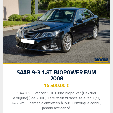
SAAB 9-3 1.8T BIOPOWER BVM
2008
14 500,00 €
SAAB
9.3 Vector 1.8L turbo biopower (flexfuel
d'origine) ) de 2008, 1ere main ffrançaise avec 173,
642 km.
! carnet d'entretien à jour. Historique connu,
jamais accidenté.