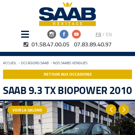
FR
/
EN
01.58.47.00.05
07.83.89.40.97
ACCUEIL
-
OCCASIONS SAAB
-
NOS SAABS VENDUES
RETOUR AUX OCCASIONS
SAAB 9.3 TX BIOPOWER 2010
VOIR LA GALERIE